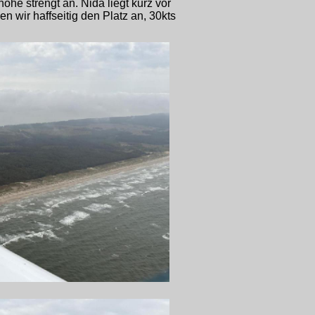
he strengt an. Nida liegt kurz vor
en wir haffseitig den Platz an, 30kts