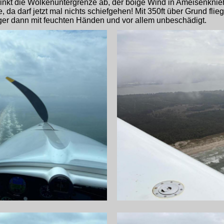
nkt die Wolkenuntergrenze ab, der böige Wind in Ameisenkniehö
 da darf jetzt mal nichts schiefgehen! Mit 350ft über Grund flieg
eger dann mit feuchten Händen und vor allem unbeschädigt.