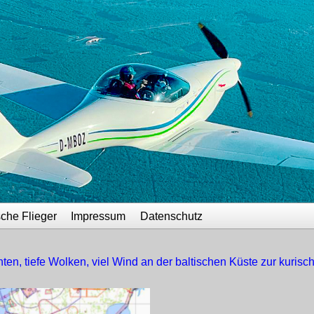
sche Flieger
Impressum
Datenschutz
hten, tiefe Wolken, viel Wind an der baltischen Küste zur kuris