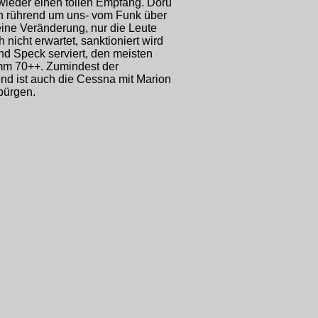
 wieder einen tollen Empfang. Doru
ich rührend um uns- vom Funk über
keine Veränderung, nur die Leute
h nicht erwartet, sanktioniert wird
und Speck serviert, den meisten
amm 70++. Zumindest der
end ist auch die Cessna mit Marion
bürgen.