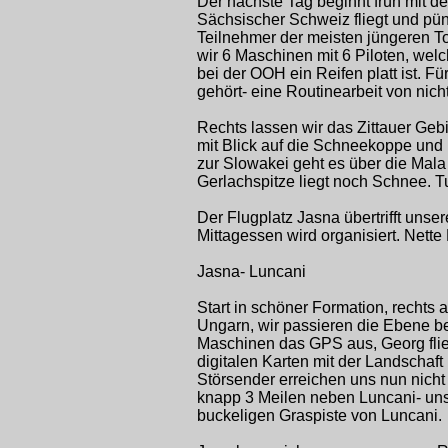
Der nächste Tag beginnt früh mit d
Sächsischer Schweiz fliegt und pünk
Teilnehmer der meisten jüngeren T
wir 6 Maschinen mit 6 Piloten, wel
bei der OOH ein Reifen platt ist. 
gehört- eine Routinearbeit von nich
Rechts lassen wir das Zittauer Geb
mit Blick auf die Schneekoppe und 
zur Slowakei geht es über die Mala
Gerlachspitze liegt noch Schnee. T
Der Flugplatz Jasna übertrifft unse
Mittagessen wird organisiert. Nett
Jasna- Luncani
Start in schöner Formation, rechts
Ungarn, wir passieren die Ebene bei
Maschinen das GPS aus, Georg flie
digitalen Karten mit der Landschaf
Störsender erreichen uns nun nicht
knapp 3 Meilen neben Luncani- unser
buckeligen Graspiste von Luncani.