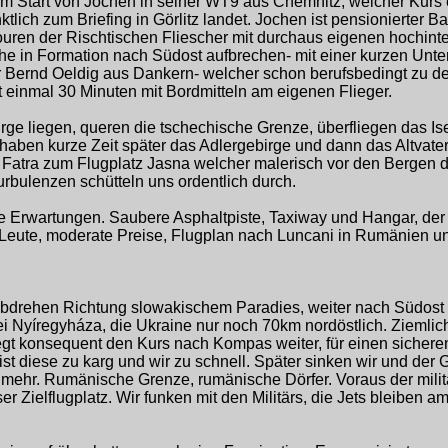
em Start von Jochen in seiner WT9 aus Chemnitz, welcher Kurs 
tlich zum Briefing in Görlitz landet. Jochen ist pensionierter 
ouren der Rischtischen Fliescher mit durchaus eigenen hochint
che in Formation nach Südost aufbrechen- mit einer kurzen Unt
Für Bernd Oeldig aus Dankern- welcher schon berufsbedingt zu 
t einmal 30 Minuten mit Bordmitteln am eigenen Flieger.
irge liegen, queren die tschechische Grenze, überfliegen das Is
haben kurze Zeit später das Adlergebirge und dann das Altvate
 Fatra zum Flugplatz Jasna welcher malerisch vor den Bergen de
urbulenzen schütteln uns ordentlich durch.
re Erwartungen. Saubere Asphaltpiste, Taxiway und Hangar, der b
e Leute, moderate Preise, Flugplan nach Luncani in Rumänien un
 abdrehen Richtung slowakischem Paradies, weiter nach Südost 
 Nyíregyháza, die Ukraine nur noch 70km nordöstlich. Ziemlich gl
gt konsequent den Kurs nach Kompas weiter, für einen sicheren
t ist diese zu karg und wir zu schnell. Später sinken wir und d
 mehr. Rumänische Grenze, rumänische Dörfer. Voraus der mili
 Zielflugplatz. Wir funken mit den Militärs, die Jets bleiben am