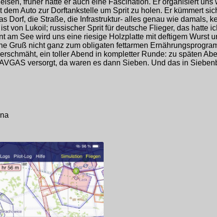
sen, früher hatte er auch eine Fascination. Er organisiert uns
t dem Auto zur Dorftankstelle um Sprit zu holen. Er kümmert s
Das Dorf, die Straße, die Infrastruktur- alles genau wie damals, 
st von Lukoil; russischer Sprit für deutsche Flieger, das hatte ic
rant am See wird uns eine riesige Holzplatte mit deftigem Wurst 
sche Gruß nicht ganz zum obligaten fettarmen Ernährungsprogr
verschmäht, ein toller Abend in kompletter Runde: zu späten Ab
 AVGAS versorgt, da waren es dann Sieben. Und das in Sieben
sna