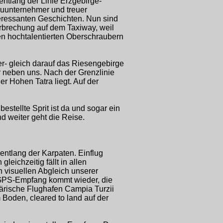
entlang der Linie Erzgebirge-
Bauunternehmer und treuer
eressanten Geschichten. Nun sind
erbrechung auf dem Taxiway, weil
den hochtalentierten Oberschraubern
er- gleich darauf das Riesengebirge
r neben uns. Nach der Grenzlinie
r Hohen Tatra liegt. Auf der
estellte Sprit ist da und sogar ein
d weiter geht die Reise.
entlang der Karpaten. Einflug
eichzeitig fällt in allen
 visuellen Abgleich unserer
er GPS-Empfang kommt wieder, die
tärische Flughafen Campia Turzii
 Boden, cleared to land auf der